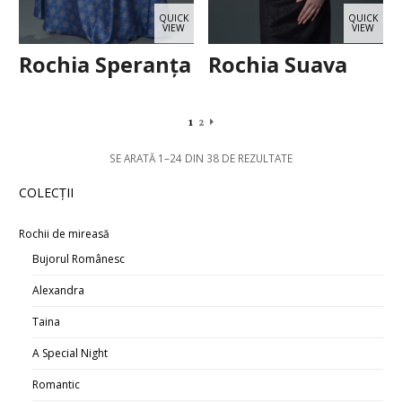
QUICK
QUICK
VIEW
VIEW
Rochia Speranța
Rochia Suava
1
2
SE ARATĂ 1–24 DIN 38 DE REZULTATE
COLECŢII
Rochii de mireasă
Bujorul Românesc
Alexandra
Taina
A Special Night
Romantic