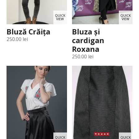
QUICK
QUICK
VIEW
VIEW
Bluză Crăița
Bluza şi
cardigan
250.00
lei
Roxana
250.00
lei
QUICK
QUICK