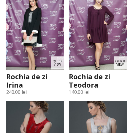
QUICK
QUICK
VIEW
VIEW
Rochia de zi
Rochia de zi
Irina
Teodora
240.00
lei
140.00
lei