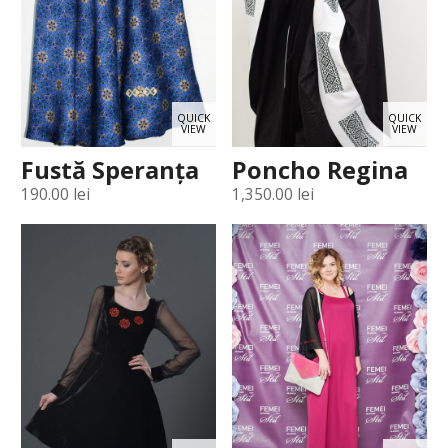
QUICK
QUICK
VIEW
VIEW
Fustă Speranța
Poncho Regina
190.00
lei
1,350.00
lei