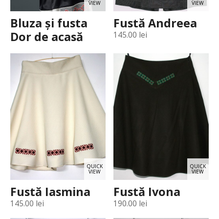
VIEW
VIEW
Bluza și fusta
Fustă Andreea
Dor de acasă
145.00
lei
QUICK
QUICK
VIEW
VIEW
Fustă Iasmina
Fustă Ivona
145.00
lei
190.00
lei