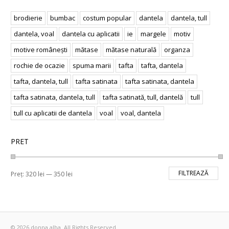
brodierie
bumbac
costum popular
dantela
dantela, tull
dantela, voal
dantela cu aplicatii
ie
margele
motiv
motive românești
mătase
mătase naturală
organza
rochie de ocazie
spuma marii
tafta
tafta, dantela
tafta, dantela, tull
tafta satinata
tafta satinata, dantela
tafta satinata, dantela, tull
tafta satinată, tull, dantelă
tull
tull cu aplicatii de dantela
voal
voal, dantela
PRET
FILTREAZĂ
Preț:
320 lei
—
350 lei
© 2026 donna alba. All Rights Reserved.