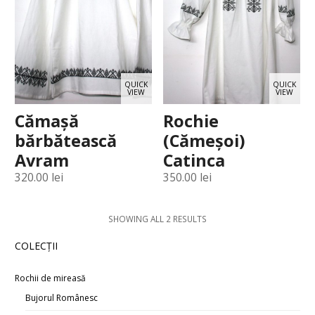
QUICK
QUICK
VIEW
VIEW
Cămașă
Rochie
bărbătească
(Cămeșoi)
Avram
Catinca
320.00
lei
350.00
lei
SHOWING ALL 2 RESULTS
COLECŢII
Rochii de mireasă
Bujorul Românesc