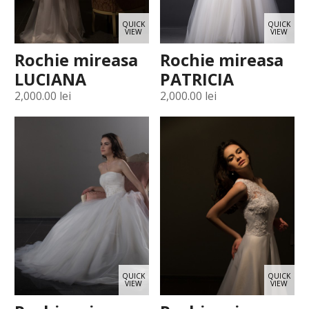
QUICK
QUICK
VIEW
VIEW
Rochie mireasa
Rochie mireasa
LUCIANA
PATRICIA
2,000.00
lei
2,000.00
lei
QUICK
QUICK
VIEW
VIEW