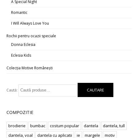
A Special Night
Romantic
I Will Always Love You
Rochii pentru ocazii speciale
Donna Eclesia
Eclesia Kids
Colecția Motive Românești
Caută:
COMPOZITIE
brodierie
bumbac
costum popular
dantela
dantela, tull
dantela, voal
dantela cu aplicatii
ie
margele
motiv