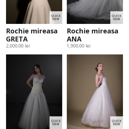
QUICK
QUICK
VIEW
VIEW
Rochie mireasa
Rochie mireasa
GRETA
ANA
2,000.00
lei
1,900.00
lei
QUICK
QUICK
VIEW
VIEW